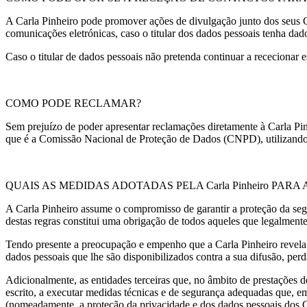
A Carla Pinheiro pode promover ações de divulgação junto dos seus C
comunicações eletrónicas, caso o titular dos dados pessoais tenha dad
Caso o titular de dados pessoais não pretenda continuar a rececionar 
COMO PODE RECLAMAR?
Sem prejuízo de poder apresentar reclamações diretamente à Carla Pinh
que é a Comissão Nacional de Proteção de Dados (CNPD), utilizando os
QUAIS AS MEDIDAS ADOTADAS PELA Carla Pinheiro PA
A Carla Pinheiro assume o compromisso de garantir a proteção da seg
destas regras constitui uma obrigação de todos aqueles que legalmen
Tendo presente a preocupação e empenho que a Carla Pinheiro revela n
dados pessoais que lhe são disponibilizados contra a sua difusão, per
Adicionalmente, as entidades terceiras que, no âmbito de prestações d
escrito, a executar medidas técnicas e de segurança adequadas que, em
(nomeadamente, a proteção da privacidade e dos dados pessoais dos Cl