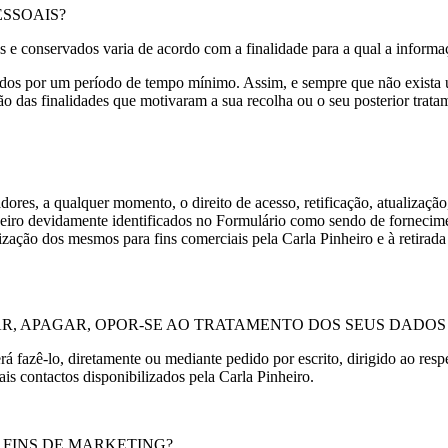
SSOAIS?
e conservados varia de acordo com a finalidade para a qual a informaç
dados por um período de tempo mínimo. Assim, e sempre que não exista 
 das finalidades que motivaram a sua recolha ou o seu posterior tratam
adores, a qualquer momento, o direito de acesso, retificação, atualizaç
nheiro devidamente identificados no Formulário como sendo de fornecim
tilização dos mesmos para fins comerciais pela Carla Pinheiro e à retira
TAR, APAGAR, OPOR-SE AO TRATAMENTO DOS SEUS DADO
 fazê-lo, diretamente ou mediante pedido por escrito, dirigido ao resp
s contactos disponibilizados pela Carla Pinheiro.
 FINS DE MARKETING?