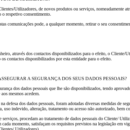
lientes/Utilizadores, de novos produtos ou serviços, nomeadamente atr
o o respetivo consentimento.
estas comunicações pode, a qualquer momento, retirar o seu consentimen
eiro, através dos contactos disponibilizados para o efeito, o Cliente/U
 contactos disponibilizados por esta entidade para o efeito.
RA ASSEGURAR A SEGURANÇA DOS SEUS DADOS PESSOAIS?
urança dos dados pessoais que lhe são disponibilizados, tendo aprovad
te aos mesmos acedem.
a defesa dos dados pessoais, foram adotadas diversas medidas de segura
da, uso indevido, alteração, tratamento ou acesso não autorizado, bem co
e serviços, procedam ao tratamento de dados pessoais do Cliente/ Utili
 cada momento, satisfaçam os requisitos previstos na legislação em vigo
ientes/ Utilizadores).