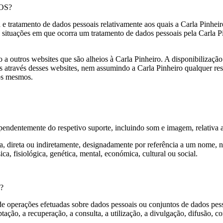
OS?
 e tratamento de dados pessoais relativamente aos quais a Carla Pinheir
as situações em que ocorra um tratamento de dados pessoais pela Carla P
 a outros websites que são alheios à Carla Pinheiro. A disponibilização
os através desses websites, nem assumindo a Carla Pinheiro qualquer re
nos mesmos.
endentemente do respetivo suporte, incluindo som e imagem, relativa a 
da, direta ou indiretamente, designadamente por referência a um nome, n
ca, fisiológica, genética, mental, económica, cultural ou social.
?
e operações efetuadas sobre dados pessoais ou conjuntos de dados pes
aptação, a recuperação, a consulta, a utilização, a divulgação, difusão,