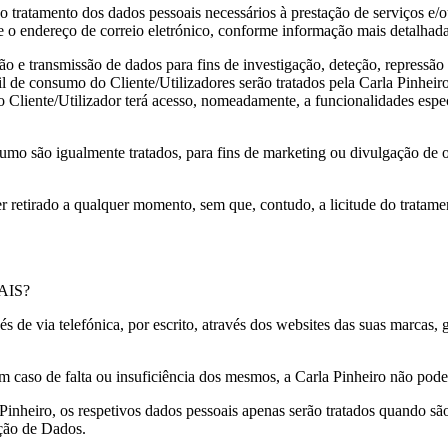
o tratamento dos dados pessoais necessários à prestação de serviços e
 o endereço de correio eletrónico, conforme informação mais detalhada d
o e transmissão de dados para fins de investigação, deteção, repressão
fil de consumo do Cliente/Utilizadores serão tratados pela Carla Pinhei
o Cliente/Utilizador terá acesso, nomeadamente, a funcionalidades espec
sumo são igualmente tratados, para fins de marketing ou divulgação de of
ser retirado a qualquer momento, sem que, contudo, a licitude do trata
AIS?
 de via telefónica, por escrito, através dos websites das suas marcas, 
m caso de falta ou insuficiência dos mesmos, a Carla Pinheiro não pode
a Pinheiro, os respetivos dados pessoais apenas serão tratados quando s
eção de Dados.