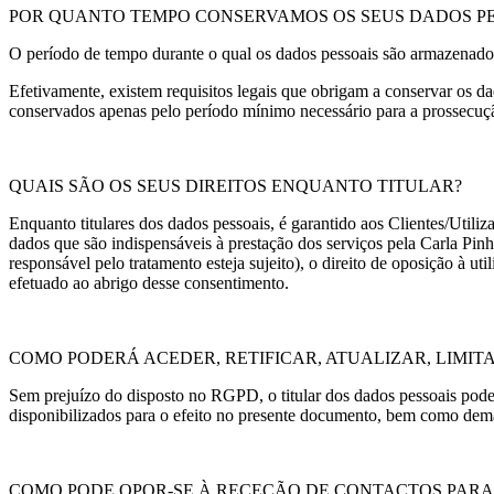
POR QUANTO TEMPO CONSERVAMOS OS SEUS DADOS PE
O período de tempo durante o qual os dados pessoais são armazenados 
Efetivamente, existem requisitos legais que obrigam a conservar os 
conservados apenas pelo período mínimo necessário para a prossecução
QUAIS SÃO OS SEUS DIREITOS ENQUANTO TITULAR?
Enquanto titulares dos dados pessoais, é garantido aos Clientes/Utiliz
dados que são indispensáveis à prestação dos serviços pela Carla Pi
responsável pelo tratamento esteja sujeito), o direito de oposição à u
efetuado ao abrigo desse consentimento.
COMO PODERÁ ACEDER, RETIFICAR, ATUALIZAR, LIMI
Sem prejuízo do disposto no RGPD, o titular dos dados pessoais poderá
disponibilizados para o efeito no presente documento, bem como demai
COMO PODE OPOR-SE À RECEÇÃO DE CONTACTOS PARA