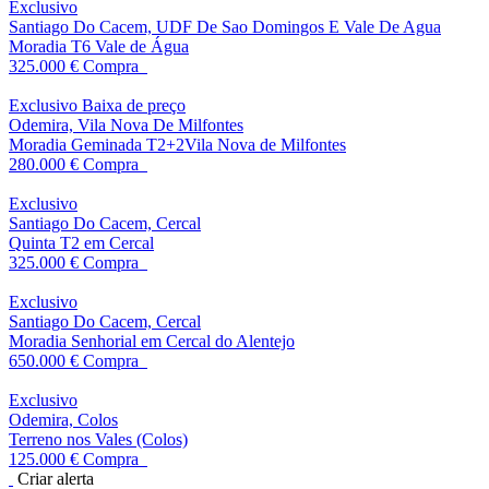
Exclusivo
Santiago Do Cacem, UDF De Sao Domingos E Vale De Agua
Moradia T6 Vale de Água
325.000 €
Compra
Exclusivo
Baixa de preço
Odemira, Vila Nova De Milfontes
Moradia Geminada T2+2Vila Nova de Milfontes
280.000 €
Compra
Exclusivo
Santiago Do Cacem, Cercal
Quinta T2 em Cercal
325.000 €
Compra
Exclusivo
Santiago Do Cacem, Cercal
Moradia Senhorial em Cercal do Alentejo
650.000 €
Compra
Exclusivo
Odemira, Colos
Terreno nos Vales (Colos)
125.000 €
Compra
Criar alerta